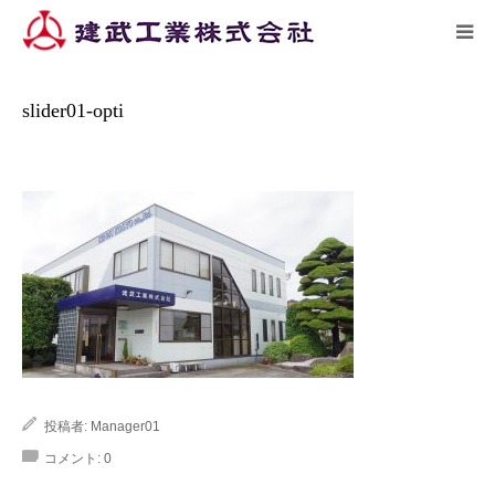
ーム
施工実績
slider01-opti
HOME
slider01-opti
トピックス
企業情報
施工実績
リクルート
アクセス
投稿者:
Manager01
コメント:
0
お問い合わせ