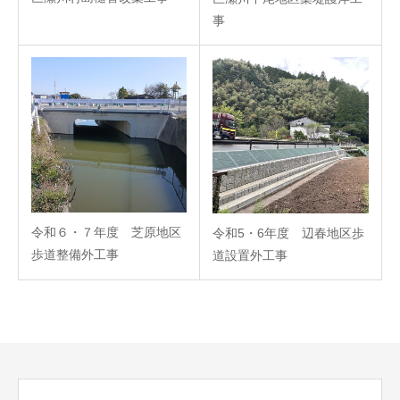
事
令和６・７年度 芝原地区
令和5・6年度 辺春地区歩
歩道整備外工事
道設置外工事