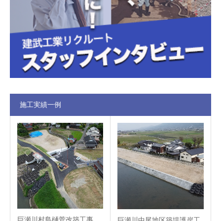
施工実績一例
巨瀬川村島樋菅改築工事
巨瀬川中尾地区築堤護岸工