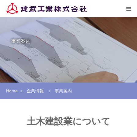
HOME
事業案内
トピックス
企業情報
施工実績
Home
企業情報
事業案内
>
>
リクルート
アクセス
土木建設業について
お問い合わせ