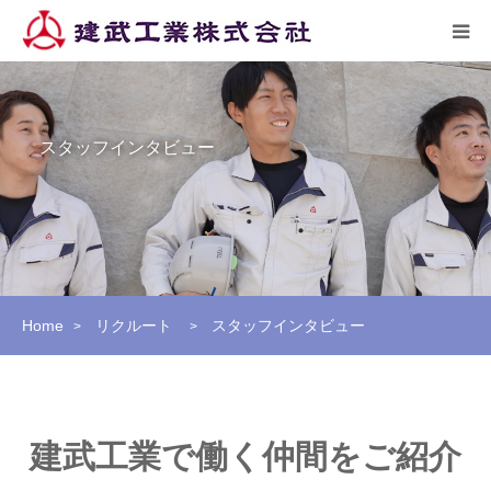
HOME
スタッフインタビュー
トピックス
企業情報
施工実績
Home
リクルート
スタッフインタビュー
>
>
リクルート
アクセス
建武工業で働く仲間をご紹介
お問い合わせ