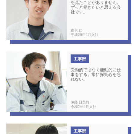
を見たことがありません。
ずっと働きたいと思える会
社です。
森 拓仁
平成26年4月入社
工事部
受動的ではなく能動的に仕
事をする。常に探究心を忘
れない。
伊藤 日美輝
令和2年4月入社
工事部