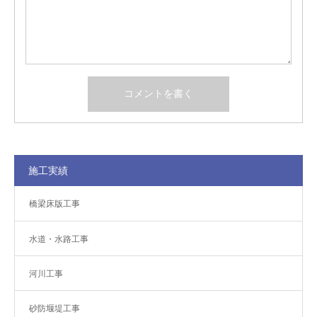
施工実績
橋梁床版工事
水道・水路工事
河川工事
砂防堰堤工事