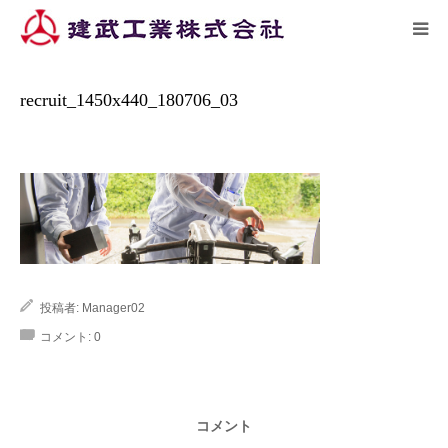
ーム
施工実績
recruit_1450x440_180…
HOME
recruit_1450x440_180706_03
トピックス
企業情報
施工実績
投稿者:
Manager02
リクルート
コメント:
0
アクセス
コメント
お問い合わせ