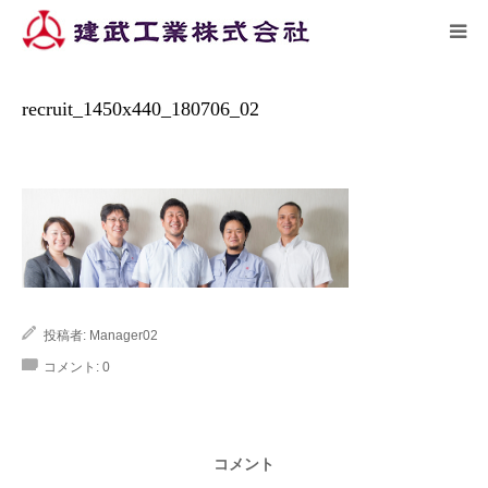
ーム
施工実績
recruit_1450x440_180…
HOME
recruit_1450x440_180706_02
トピックス
企業情報
施工実績
投稿者:
Manager02
リクルート
コメント:
0
アクセス
コメント
お問い合わせ