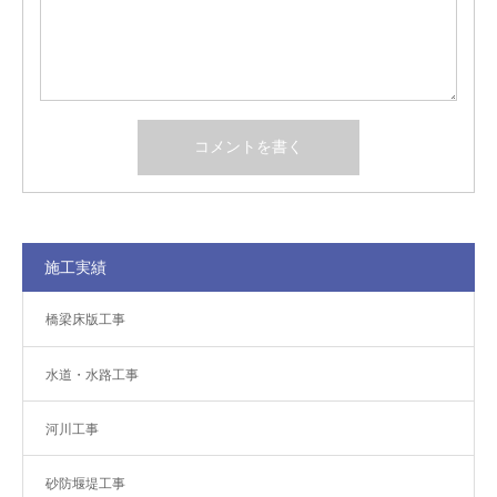
施工実績
橋梁床版工事
水道・水路工事
河川工事
砂防堰堤工事