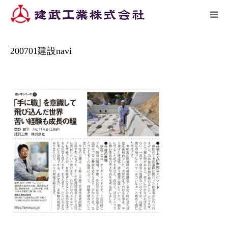
ーム
施工実績
200701建設navi
HOME
200701建設navi
トピックス
企業情報
施工実績
リクルート
アクセス
お問い合わせ