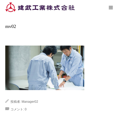
ーム
施工実績
mv02
HOME
mv02
トピックス
企業情報
施工実績
リクルート
アクセス
投稿者:
Manager02
コメント:
0
お問い合わせ