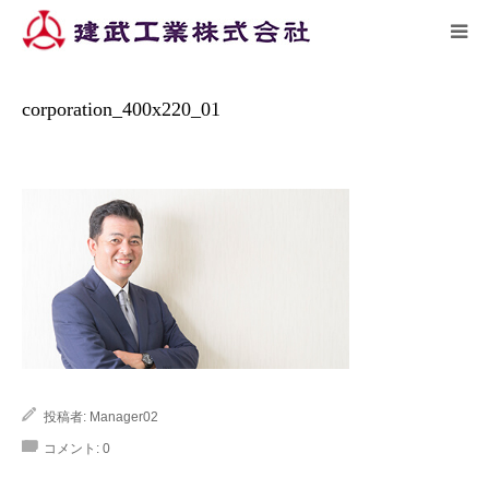
ーム
施工実績
corporation_400x220_…
HOME
corporation_400x220_01
トピックス
企業情報
施工実績
リクルート
アクセス
投稿者:
Manager02
コメント:
0
お問い合わせ