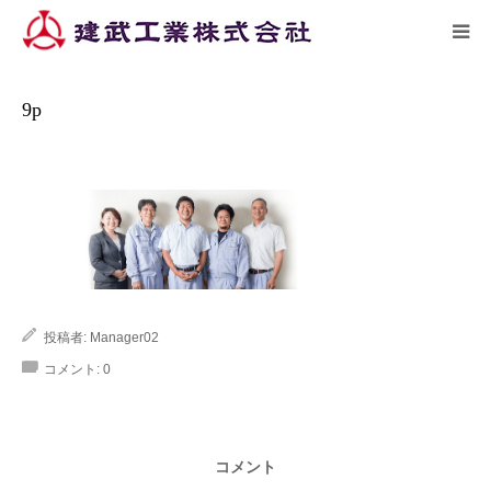
ーム
施工実績
9p
HOME
9p
トピックス
企業情報
施工実績
投稿者:
Manager02
リクルート
コメント:
0
アクセス
コメント
お問い合わせ