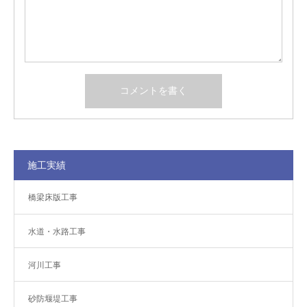
施工実績
橋梁床版工事
水道・水路工事
河川工事
砂防堰堤工事