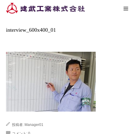
ーム
施工実績
interview_600x400_01…
HOME
interview_600x400_01
トピックス
企業情報
施工実績
リクルート
アクセス
投稿者:
Manager01
お問い合わせ
コメント:
0