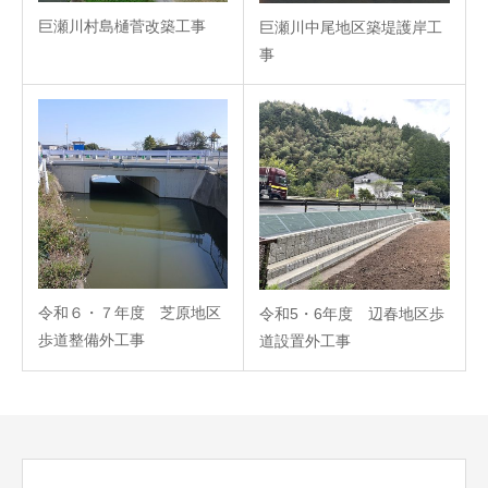
巨瀬川村島樋菅改築工事
巨瀬川中尾地区築堤護岸工
事
令和６・７年度 芝原地区
令和5・6年度 辺春地区歩
歩道整備外工事
道設置外工事