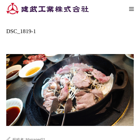
ーム
施工実績
DSC_1819-1
HOME
DSC_1819-1
トピックス
企業情報
施工実績
リクルート
アクセス
お問い合わせ
投稿者:
Manager01