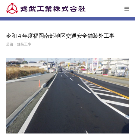
ーム
施工実績
道路・舗装工事
令和４年度福岡南部地区交通安全
舗装外工事…
HOME
令和４年度福岡南部地区交通安全舗装外工事
トピックス
道路・舗装工事
企業情報
施工実績
リクルート
アクセス
お問い合わせ