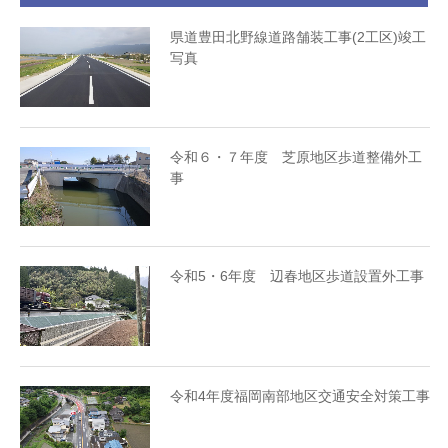
県道豊田北野線道路舗装工事(2工区)竣工
写真
令和６・７年度 芝原地区歩道整備外工
事
令和5・6年度 辺春地区歩道設置外工事
令和4年度福岡南部地区交通安全対策工事